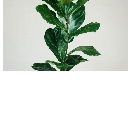
Как приручить фикус-лиру: звездный каприз, меняющий
интерьер