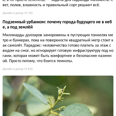
а, а не просто зеленела, — задача для садовода-мазохиста. С
вет, полив, влажность и правильный сорт решают всё.
Дизайн и декор
19 740
Подземный урбанизм: почему города будущего не в неб
е, а под землёй
Миллиарды долларов заморожены в пустующих тоннелях ме
тро и бункерах, пока на поверхности квадратный метр стоит к
ак самолёт. Парадокс: человечество готово платить за этаж с
видом на смог, но игнорирует готовую инфраструктуру под но
гами, которая может быть комфортнее и безопаснее наземн
ой. Просто потому, что боится темноты.
Дизайн и декор
19 616