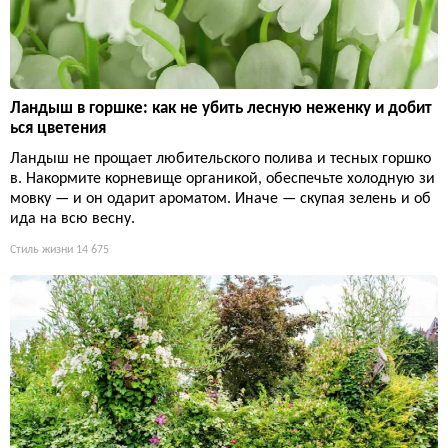
Ландыш в горшке: как не убить лесную неженку и добит
ься цветения
Ландыш не прощает любительского полива и тесных горшко
в. Накормите корневище органикой, обеспечьте холодную зи
мовку — и он одарит ароматом. Иначе — скупая зелень и об
ида на всю весну.
Стиль жизни
14 675