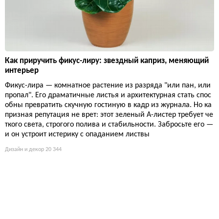
Как приручить фикус-лиру: звездный каприз, меняющий
интерьер
Фикус-лира — комнатное растение из разряда "или пан, или
пропал". Его драматичные листья и архитектурная стать спос
обны превратить скучную гостиную в кадр из журнала. Но ка
призная репутация не врет: этот зеленый А-листер требует че
ткого света, строгого полива и стабильности. Забросьте его —
и он устроит истерику с опаданием листвы
Дизайн и декор
20 344