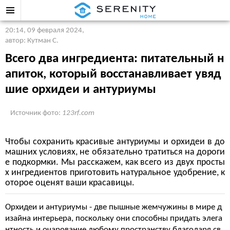
20:14, 09 февраля 2024
,
автор: Кутман С.
Всего два ингредиента: питательный н
апиток, который восстанавливает увяд
шие орхидеи и антуриумы
Источник фото:
123rf.com
Чтобы сохранить красивые антуриумы и орхидеи в до
машних условиях, не обязательно тратиться на дороги
е подкормки. Мы расскажем, как всего из двух просты
х ингредиентов приготовить натуральное удобрение, к
оторое оценят ваши красавицы.
Орхидеи и антуриумы - две пышные жемчужины в мире д
изайна интерьера, поскольку они способны придать элега
нтность и очарование любому пространству благодаря св