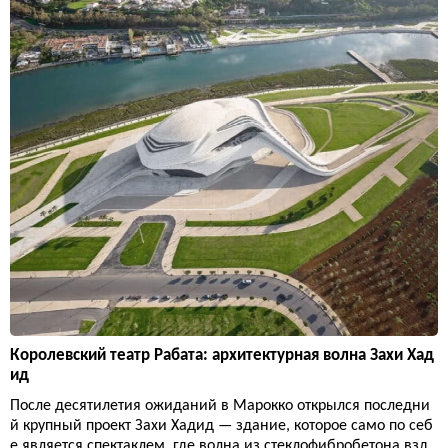
Королевский театр Рабата: архитектурная волна Захи Хад
ид
После десятилетия ожиданий в Марокко открылся последни
й крупный проект Захи Хадид — здание, которое само по себ
е является спектаклем, где волна из стеклофибробетона взд