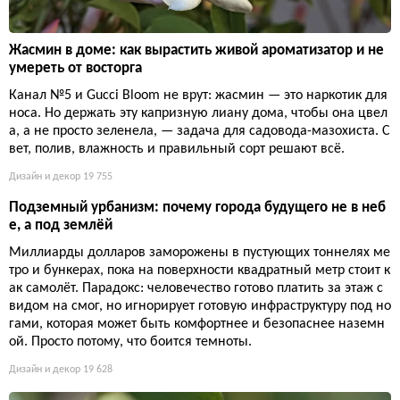
Жасмин в доме: как вырастить живой ароматизатор и не
умереть от восторга
Канал №5 и Gucci Bloom не врут: жасмин — это наркотик для
носа. Но держать эту капризную лиану дома, чтобы она цвел
а, а не просто зеленела, — задача для садовода-мазохиста. С
вет, полив, влажность и правильный сорт решают всё.
Дизайн и декор
19 755
Подземный урбанизм: почему города будущего не в неб
е, а под землёй
Миллиарды долларов заморожены в пустующих тоннелях ме
тро и бункерах, пока на поверхности квадратный метр стоит к
ак самолёт. Парадокс: человечество готово платить за этаж с
видом на смог, но игнорирует готовую инфраструктуру под но
гами, которая может быть комфортнее и безопаснее наземн
ой. Просто потому, что боится темноты.
Дизайн и декор
19 628