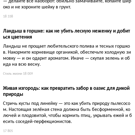
есты безудержной фантазии миллионеров. Открытые бассей
ны на крышах, космические формы и руины, построенные с
нуля: здесь архитектура превращается в дорогую иронию над
здравым смыслом.
Дизайн и декор
15 107
Посадка кустарников с голыми корнями: как не угробить
растение ещё до укоренения
Думаете, сунуть корни в яму и засыпать землёй — это посадк
а? Ваше пренебрежение предпосадочным замачиванием, м
елкими ямами и заглублённой корневой шейкой гарантирует
растению мучительную смерть. Хотите, чтобы куст прижился
— делайте всё наоборот: обильно замачивайте, копайте шир
око и не хороните шейку в грунт.
18 338
Ландыш в горшке: как не убить лесную неженку и добит
ься цветения
Ландыш не прощает любительского полива и тесных горшко