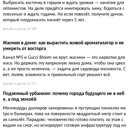
Дизайн и декор
19 902
Как пересадить петрушку из магазинного горшка без пот
ерь: пошаговая инструкция для долгой зелени
Магазинная петрушка в горшке обречена на гибель, если её
просто поливать. Причина — закрученные корни и истощённ
ый торф. Единственный шанс на выживание — немедленна
я грамотная пересадка с разделением кустов и полной замен
ой грунта.
Дизайн и декор
19 848
Вырастите персик из косточки: мифы и реальность
Выбросить косточку в горшок и ждать урожая — занятие для
оптимистов. На деле придётся имитировать зиму, бороться с
плесенью и ждать годами. Но если повезёт, получите дичок,
который плодоносить начнёт через 5 лет.
Дизайн и декор
19 588
Жасмин в доме: как вырастить живой ароматизатор и не