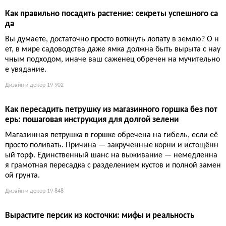
Дизайн и декор
19 646
Лунный календарь для георгинов: когда сажать, чтобы по
лучить море цветов
Георгины — капризные красавцы, и если посадить их в небл
агоприятный лунный день, вместо пышных бутонов получите
хилые стебли. Учёные подтверждают: фазы Луны влияют на
движение соков, а значит, и на укоренение клубней. Оптима
льные даты посадки — на растущей Луне в знаках Тельца, Ра
ка или Рыб. Пропустите этот момент — готовьтесь к разочаро
ванию.
Дизайн и декор
19 649
Как правильно посадить растение: секреты успешного са
да
Вы думаете, достаточно просто воткнуть лопату в землю? О н
ет, в мире садоводства даже ямка должна быть вырыта с нау
чным подходом, иначе ваш саженец обречен на мучительно
е увядание.