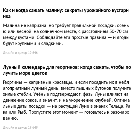
в. Накормите корневище органикой, обеспечьте холодную зи
мовку — и он одарит ароматом. Иначе — скупая зелень и об
ида на всю весну.
Стиль жизни
18 009
Живая изгородь: как превратить забор в оазис для дикой
природы
Стричь кусты под линейку — это как убить природу пылесосо
м. Настоящая зелёная стена должна быть бесформенной, ко
лючей и плодовитой, чтобы кормить птиц, укрывать ежей и б
есить соседей-перфекционистов.
17 805
Как и когда сажать малину: секреты урожайного кустарн
ика
Малина не капризна, но требует правильной посадки: осень
ю или весной, на солнечном месте, с расстоянием 50–70 см
между кустами. Соблюдайте эти простые правила — и ягоды
будут крупными и сладкими.