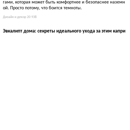
умереть от восторга
Канал №5 и Gucci Bloom не врут: жасмин — это наркотик для
носа. Но держать эту капризную лиану дома, чтобы она цвел
а, а не просто зеленела, — задача для садовода-мазохиста. С
вет, полив, влажность и правильный сорт решают всё.
Дизайн и декор
21 371
Подземный урбанизм: почему города будущего не в неб
е, а под землёй
Миллиарды долларов заморожены в пустующих тоннелях ме
тро и бункерах, пока на поверхности квадратный метр стоит к
ак самолёт. Парадокс: человечество готово платить за этаж с
видом на смог, но игнорирует готовую инфраструктуру под но
гами, которая может быть комфортнее и безопаснее наземн
ой. Просто потому, что боится темноты.
Дизайн и декор
20 938
Эвкалипт дома: секреты идеального ухода за этим капри
зным красавцем
Если думаете, что эвкалипт — это просто неприхотливая палк