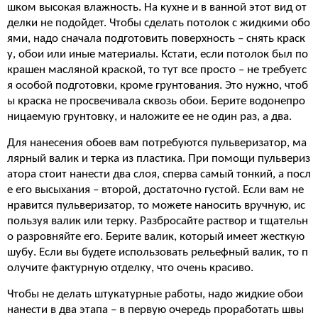
шком высокая влажность. На кухне и в ванной этот вид от
делки не подойдет. Чтобы сделать потолок с жидкими обо
ями, надо сначала подготовить поверхность – снять краск
у, обои или иные материалы. Кстати, если потолок был по
крашен масляной краской, то тут все просто – не требуетс
я особой подготовки, кроме грунтования. Это нужно, чтоб
ы краска не просвечивала сквозь обои. Берите водонепро
ницаемую грунтовку, и наложите ее не один раз, а два.
Для нанесения обоев вам потребуются пульверизатор, ма
лярный валик и терка из пластика. При помощи пульвериз
атора стоит нанести два слоя, сперва самый тонкий, а посл
е его высыхания – второй, достаточно густой. Если вам не
нравится пульверизатор, то можете наносить вручную, ис
пользуя валик или терку. Разбросайте раствор и тщательн
о разровняйте его. Берите валик, который имеет жесткую
шубу. Если вы будете использовать рельефный валик, то п
олучите фактурную отделку, что очень красиво.
Чтобы не делать штукатурные работы, надо жидкие обои
нанести в два этапа – в первую очередь проработать швы