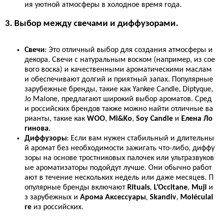
ия уютной атмосферы в холодное время года.
3. Выбор между свечами и диффузорами.
Свечи
: Это отличный выбор для создания атмосферы и
декора. Свечи с натуральным воском (например, из сое
вого воска) и качественными ароматическими маслам
и обеспечивают долгий и приятный запах. Популярные
зарубежные бренды, такие как Yankee Candle, Diptyque,
Jo Malone, предлагают широкий выбор ароматов. Сред
и российских брендов также можно найти отличные ва
рианты, такие как
WOO
,
Mi&Ko
,
Soy Candle
и
Елена Ло
гинова
.
Диффузоры
: Если вам нужен стабильный и длительны
й аромат без необходимости зажигать что-либо, диффу
зоры на основе тростниковых палочек или ультразвуков
ые ароматизаторы подойдут лучше. Они обычно работ
ают в течение нескольких недель или даже месяцев. П
опулярные бренды включают
Rituals
,
L’Occitane
,
Muji
и
з зарубежных и
Арома Аксессуары
,
Skandiv
,
Moléculai
re
из российских.