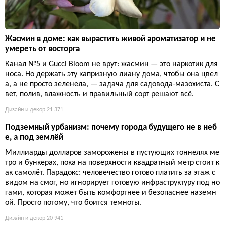
Жасмин в доме: как вырастить живой ароматизатор и не
умереть от восторга
Канал №5 и Gucci Bloom не врут: жасмин — это наркотик для
носа. Но держать эту капризную лиану дома, чтобы она цвел
а, а не просто зеленела, — задача для садовода-мазохиста. С
вет, полив, влажность и правильный сорт решают всё.
Дизайн и декор
21 371
Подземный урбанизм: почему города будущего не в неб
е, а под землёй
Миллиарды долларов заморожены в пустующих тоннелях ме
тро и бункерах, пока на поверхности квадратный метр стоит к
ак самолёт. Парадокс: человечество готово платить за этаж с
видом на смог, но игнорирует готовую инфраструктуру под но
гами, которая может быть комфортнее и безопаснее наземн
ой. Просто потому, что боится темноты.
Дизайн и декор
20 941