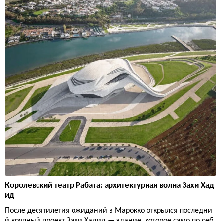
Королевский театр Рабата: архитектурная волна Захи Хад
ид
После десятилетия ожиданий в Марокко открылся последни
й крупный проект Захи Хадид — здание, которое само по себ