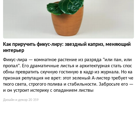
Как приручить фикус-лиру: звездный каприз, меняющий
интерьер
Фикус-лира — комнатное растение из разряда "или пан, или
пропал". Его драматичные листья и архитектурная стать спос
обны превратить скучную гостиную в кадр из журнала. Но ка
призная репутация не врет: этот зеленый А-листер требует че
ткого света, строгого полива и стабильности. Забросьте его —
и он устроит истерику с опаданием листвы
Дизайн и декор
20 359