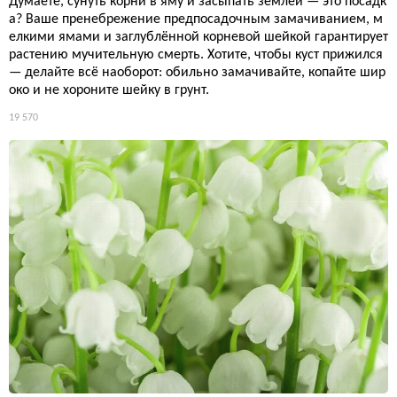
Думаете, сунуть корни в яму и засыпать землёй — это посадк
а? Ваше пренебрежение предпосадочным замачиванием, м
елкими ямами и заглублённой корневой шейкой гарантирует
растению мучительную смерть. Хотите, чтобы куст прижился
— делайте всё наоборот: обильно замачивайте, копайте шир
око и не хороните шейку в грунт.
19 570