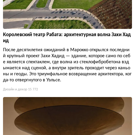
Королевский театр Рабата: архитектурная волна Захи Хад
ид
После десятилетия ожиданий в Марокко открылся последни
й крупный проект Захи Хадид — здание, которое само по себ
е является спектаклем, где волна из стеклофибробетона взд
ымается над сценой, а внутри зритель проходит через каньо
ны и геоды. Это триумфальное возвращение архитектора, ког
да-то отвергнутого в Уэльсе.
Дизайн и декор
15 772