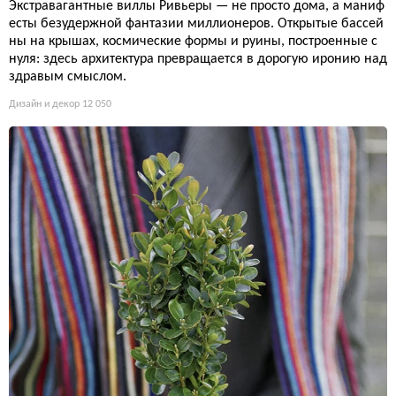
Экстравагантные виллы Ривьеры — не просто дома, а маниф
есты безудержной фантазии миллионеров. Открытые бассей
ны на крышах, космические формы и руины, построенные с
нуля: здесь архитектура превращается в дорогую иронию над
здравым смыслом.
Дизайн и декор
12 050