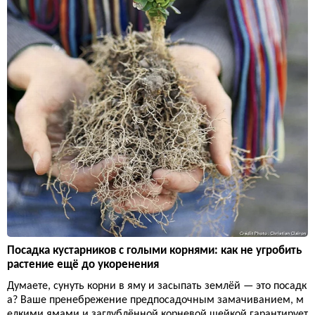
Посадка кустарников с голыми корнями: как не угробить
растение ещё до укоренения
Думаете, сунуть корни в яму и засыпать землёй — это посадк
а? Ваше пренебрежение предпосадочным замачиванием, м
елкими ямами и заглублённой корневой шейкой гарантирует