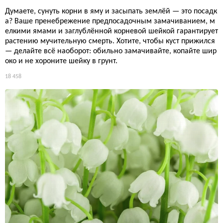
Думаете, сунуть корни в яму и засыпать землёй — это посадк
а? Ваше пренебрежение предпосадочным замачиванием, м
елкими ямами и заглублённой корневой шейкой гарантирует
растению мучительную смерть. Хотите, чтобы куст прижился
— делайте всё наоборот: обильно замачивайте, копайте шир
око и не хороните шейку в грунт.
18 458