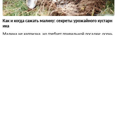
Как и когда сажать малину: секреты урожайного кустарн
ика
Малина не капризна, но требует правильной посадки: осень
ю или весной, на солнечном месте, с расстоянием 50–70 см
между кустами. Соблюдайте эти простые правила — и ягоды
будут крупными и сладкими.
Дизайн и декор
19 732