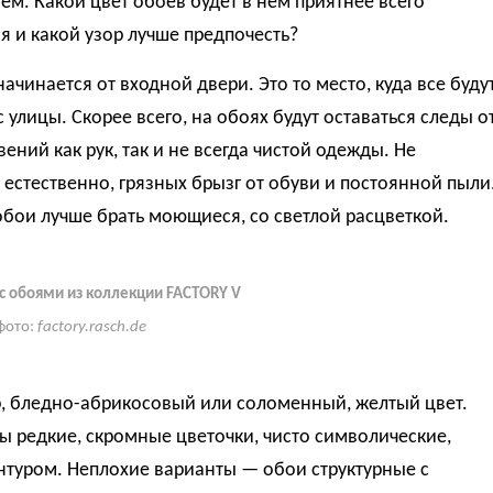
м. Какой цвет обоев будет в нем приятнее всего
я и какой узор лучше предпочесть?
ачинается от входной двери. Это то место, куда все буду
с улицы. Скорее всего, на обоях будут оставаться следы о
ений как рук, так и не всегда чистой одежды. Не
 естественно, грязных брызг от обуви и постоянной пыли
бои лучше брать моющиеся, со светлой расцветкой.
с обоями из коллекции FACTORY V
фото:
factory.rasch.de
, бледно-абрикосовый или соломенный, желтый цвет.
 редкие, скромные цветочки, чисто символические,
нтуром. Неплохие варианты — обои структурные с