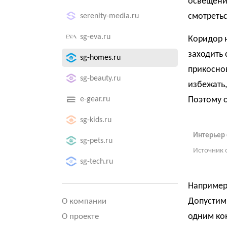
освещение
смотретьс
serenity-media.ru
sg-eva.ru
Коридор н
заходить 
sg-homes.ru
прикоснов
sg-beauty.ru
избежать,
e-gear.ru
Поэтому о
sg-kids.ru
Интерьер 
sg-pets.ru
Источник 
sg-tech.ru
Например
Допустимы
О компании
одним ко
О проекте