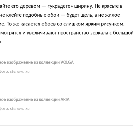
йте его деревом — «украдете» ширину. Не красьте в
не клейте подобные обои — будет щель, а не жилое
. То же касается обоев со слишком ярким рисунком.
мотрятся и увеличивают пространство зеркала с большо
.
ное изображение из коллекции VOLGA
фото:
stenova.ru
ое изображение из коллекции ARIA
фото:
stenova.ru