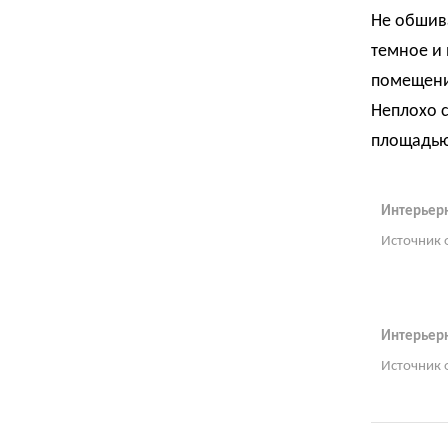
Не обшива
темное и 
помещение
Неплохо с
площадью
Интерьер
Источник 
Интерьерн
Источник 