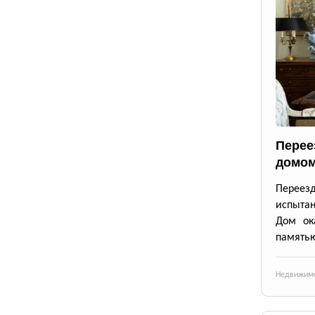
Перее
домом
Переез
испытан
Дом ок
память
Недвижим