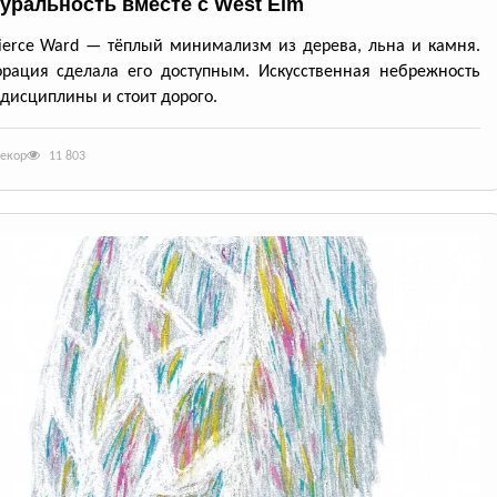
туральность вместе с West Elm
ierce Ward — тёплый минимализм из дерева, льна и камня.
рация сделала его доступным. Искусственная небрежность
 дисциплины и стоит дорого.
декор
11 803