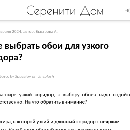
Серенити Дом
+1
евраля 2024
,
автор: Быстрова А.
е выбрать обои для узкого
дора?
фото:
by Spacejoy on Unsplash
вартире узкий коридор, к выбору обоев надо подойт
етственно. На что обратить внимание?
ртира, в которой узкий и длинный коридор с неярким