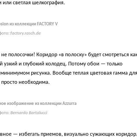
 или светлая шелкография.
osion из коллекции FACTORY V
фото:
factory.rasch.de
 не полосочки! Коридор «в полоску» будет смотреться ка
 узкий и глубокий колодец. Потому обои — только
с минимумом рисунка. Вообще теплая цветовая гамма дл
 просто необходима.
ое изображение из коллекции Azzurra
фото:
Bernardo Bartalucci
авное — избегать приемов, визуально сужающих коридор