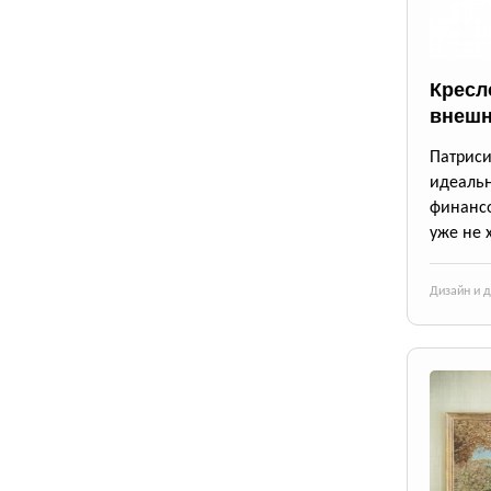
Кресло
внешн
Патрис
идеаль
финансо
уже не 
Дизайн и 