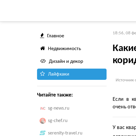
18:56, 08 ф
Главное
Каки
Недвижимость
кори
Дизайн и декор
Лайфхаки
Источник 
Читайте также:
Если в к
очень отв
sg-news.ru
sg-chef.ru
У вас ква
serenity-travel.ru