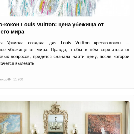
-кокон Louis Vuitton: цена убежища от
его мира
ия Уркиола создала для Louis Vuitton кресло-кокон —
ное убежище от мира. Правда, чтобы в нём спрятаться от
вых вопросов, придётся сначала найти цену, после которой
хочется вылезать.
декор
11 960