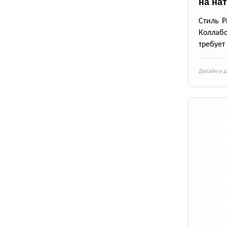
на на
Стиль P
Коллабо
требует
Дизайн и 