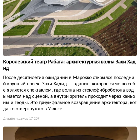
Королевский театр Рабата: архитектурная волна Захи Хад
ид
После десятилетия ожиданий в Марокко открылся последни
й крупный проект Захи Хадид — здание, которое само по себ
е является спектаклем, где волна из стеклофибробетона взд
ымается над сценой, а внутри зритель проходит через каньо
ны и геоды. Это триумфальное возвращение архитектора, ког
да-то отвергнутого в Уэльсе.
Дизайн и декор
17 207