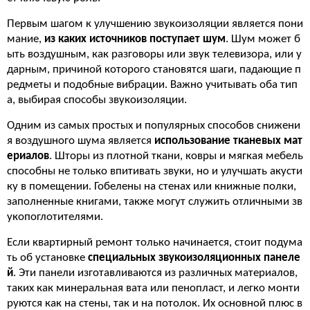
Первым шагом к улучшению звукоизоляции является пони
мание,
из каких источников поступает шум
. Шум может б
ыть воздушным, как разговоры или звук телевизора, или у
дарным, причиной которого становятся шаги, падающие п
редметы и подобные вибрации. Важно учитывать оба тип
а, выбирая способы звукоизоляции.
Одним из самых простых и популярных способов снижени
я воздушного шума является
использование тканевых мат
ериалов
. Шторы из плотной ткани, ковры и мягкая мебель
способны не только впитивать звуки, но и улучшать акусти
ку в помещении. Гобелены на стенах или книжные полки,
заполненные книгами, также могут служить отличными зв
укопоглотителями.
Если квартирный ремонт только начинается, стоит подума
ть об установке
специальных звукоизоляционных панеле
й
. Эти панели изготавливаются из различных материалов,
таких как минеральная вата или пенопласт, и легко монти
руются как на стены, так и на потолок. Их основной плюс в