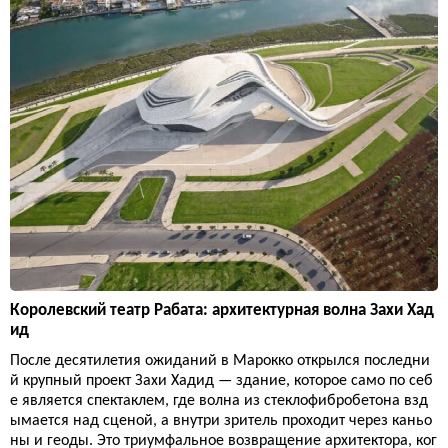
Королевский театр Рабата: архитектурная волна Захи Хад
ид
После десятилетия ожиданий в Марокко открылся последни
й крупный проект Захи Хадид — здание, которое само по себ
е является спектаклем, где волна из стеклофибробетона взд
ымается над сценой, а внутри зритель проходит через каньо
ны и геоды. Это триумфальное возвращение архитектора, ког