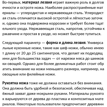
Во-первых,
материал лезвия
играет важную роль в долгов
ечности и остроте ножа. Наиболее распространённые мат
ериалы — углеродистая и нержавеющая сталь. Углеродист
ая сталь отличается высокой остротой и лёгкостью заточк
и, однако она подвержена коррозии и требует более тщат
ельного ухода. Нержавеющая сталь, напротив, устойчива к
ржавчине и простая в уходе, но может быстрее тупиться.
Следующий параметр —
форма и длина лезвия
. Универса
льные кухонные ножи, такие как шеф-ножи, обычно имею
т длину от 20 до 25 сантиметров, что делает их подходящ
ими для большинства задач — от нарезки мяса до шинков
ки овощей. Однако для более деликатных работ стоит обр
атить внимание на ножи меньшего размера, например, на
овощные или филейные ножи.
Рукоятка ножа
тоже не должна оставаться без внимания.
Она должна быть удобной и безопасной, обеспечивая над
ёжный захват даже мокрыми руками. Материалы рукоято
к варьируются от дерева до пластика и композитных мате
риалов. Некоторые пользователи предпочитают деревянн