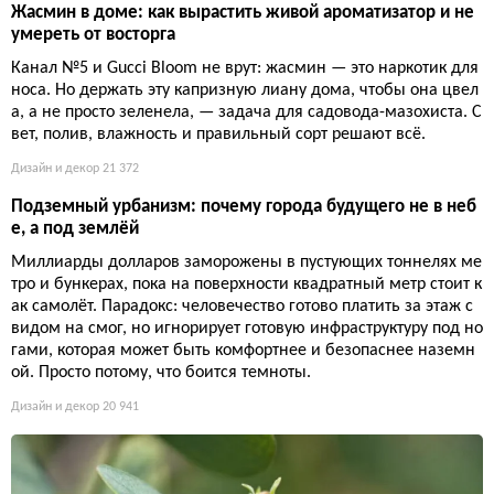
Жасмин в доме: как вырастить живой ароматизатор и не
умереть от восторга
Канал №5 и Gucci Bloom не врут: жасмин — это наркотик для
носа. Но держать эту капризную лиану дома, чтобы она цвел
а, а не просто зеленела, — задача для садовода-мазохиста. С
вет, полив, влажность и правильный сорт решают всё.
Дизайн и декор
21 372
Подземный урбанизм: почему города будущего не в неб
е, а под землёй
Миллиарды долларов заморожены в пустующих тоннелях ме
тро и бункерах, пока на поверхности квадратный метр стоит к
ак самолёт. Парадокс: человечество готово платить за этаж с
видом на смог, но игнорирует готовую инфраструктуру под но
гами, которая может быть комфортнее и безопаснее наземн
ой. Просто потому, что боится темноты.
Дизайн и декор
20 941