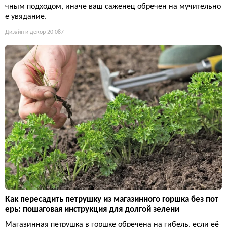
чным подходом, иначе ваш саженец обречен на мучительно
е увядание.
Дизайн и декор
20 087
Как пересадить петрушку из магазинного горшка без пот
ерь: пошаговая инструкция для долгой зелени
Магазинная петрушка в горшке обречена на гибель, если её