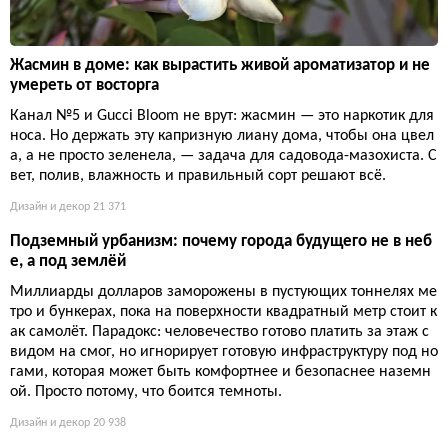
Жасмин в доме: как вырастить живой ароматизатор и не
умереть от восторга
Канал №5 и Gucci Bloom не врут: жасмин — это наркотик для
носа. Но держать эту капризную лиану дома, чтобы она цвел
а, а не просто зеленела, — задача для садовода-мазохиста. С
вет, полив, влажность и правильный сорт решают всё.
Дизайн и декор
21 371
Подземный урбанизм: почему города будущего не в неб
е, а под землёй
Миллиарды долларов заморожены в пустующих тоннелях ме
тро и бункерах, пока на поверхности квадратный метр стоит к
ак самолёт. Парадокс: человечество готово платить за этаж с
видом на смог, но игнорирует готовую инфраструктуру под но
гами, которая может быть комфортнее и безопаснее наземн
ой. Просто потому, что боится темноты.
Дизайн и декор
20 938