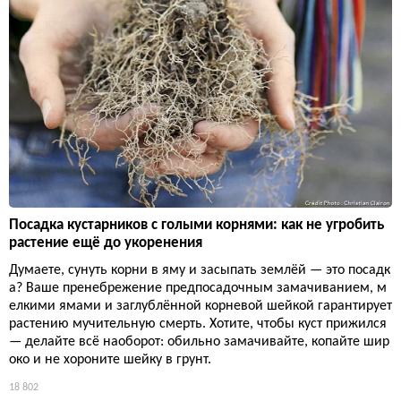
Посадка кустарников с голыми корнями: как не угробить
растение ещё до укоренения
Думаете, сунуть корни в яму и засыпать землёй — это посадк
а? Ваше пренебрежение предпосадочным замачиванием, м
елкими ямами и заглублённой корневой шейкой гарантирует
растению мучительную смерть. Хотите, чтобы куст прижился
— делайте всё наоборот: обильно замачивайте, копайте шир
око и не хороните шейку в грунт.
18 802