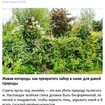
Стиль жизни
18 403
Живая изгородь: как превратить забор в оазис для дикой
природы
Стричь кусты под линейку — это как убить природу пылесосо
м. Настоящая зелёная стена должна быть бесформенной, ко
лючей и плодовитой, чтобы кормить птиц, укрывать ежей и б
есить соседей-перфекционистов.