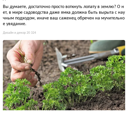
Вы думаете, достаточно просто воткнуть лопату в землю? О н
ет, в мире садоводства даже ямка должна быть вырыта с нау
чным подходом, иначе ваш саженец обречен на мучительно
е увядание.
Дизайн и декор
20 324
Как пересадить петрушку из магазинного горшка без пот