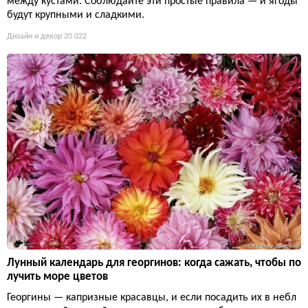
между кустами. Соблюдайте эти простые правила — и ягоды
будут крупными и сладкими.
Дизайн и декор
20 022
Лунный календарь для георгинов: когда сажать, чтобы по
лучить море цветов
Георгины — капризные красавцы, и если посадить их в небл