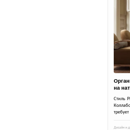
Орган
на на
Стиль P
Коллабо
требует
Дизайн и 