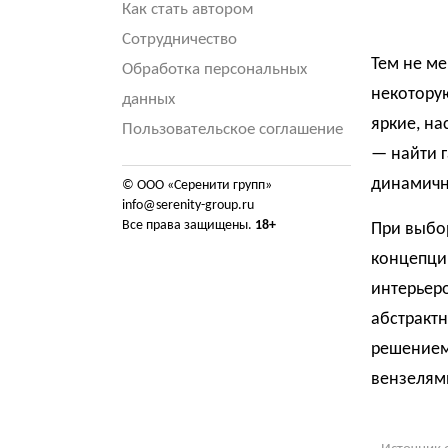
Как стать автором
Сотрудничество
Тем не ме
Обработка персональных
некоторую
данных
яркие, н
Пользовательское соглашение
— найти 
динамичн
© ООО «Серенити групп»
info@serenity-group.ru
Все права защищены.
18+
При выбо
концепци
интерьер
абстракт
решением
вензелям