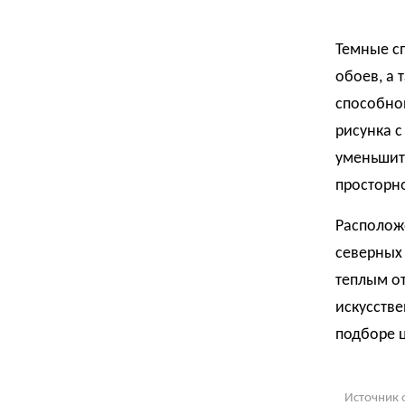
Темные сп
обоев, а 
способной
рисунка с
уменьшит
просторно
Располож
северных
теплым от
искусств
подборе 
Источник 