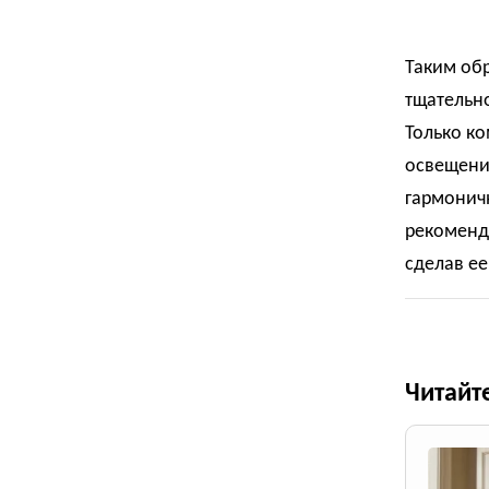
Таким об
тщательно
Только ко
освещени
гармонич
рекоменд
сделав е
Читайт