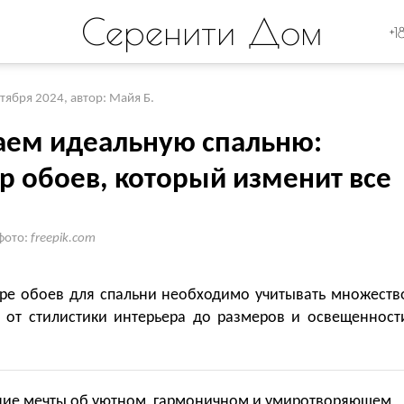
Серенити Дом
+1
ктября 2024
,
автор: Майя Б.
аем идеальную спальню:
р обоев, который изменит все
фото:
freepik.com
ре обоев для спальни необходимо учитывать множеств
, от стилистики интерьера до размеров и освещенност
ие мечты об уютном, гармоничном и умиротворяющем