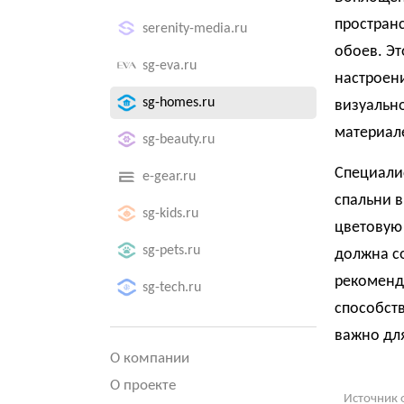
простран
serenity-media.ru
обоев. Эт
sg-eva.ru
настроени
sg-homes.ru
визуально
материал
sg-beauty.ru
Специалис
e-gear.ru
спальни 
sg-kids.ru
цветовую 
sg-pets.ru
должна со
рекоменду
sg-tech.ru
способст
важно дл
О компании
О проекте
Источник 