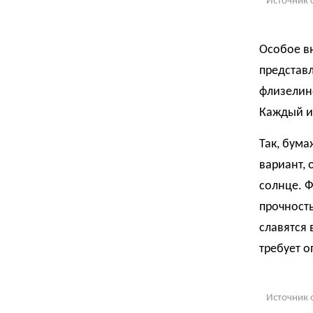
Источник 
Особое вн
представ
флизелин
Каждый и
Так, бум
вариант, 
солнце. Ф
прочност
славятся 
требует 
Источник 