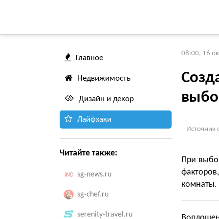
08:00, 16 о
Главное
Созд
Недвижимость
выбо
Дизайн и декор
Лайфхаки
Источник 
Читайте также:
При выбо
факторов
sg-news.ru
комнаты.
sg-chef.ru
serenity-travel.ru
Воплощен