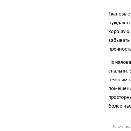
Тканевые
нуждаютс
хорошую з
забывать 
прочност
Немалова
спальни. 
нежным о
помещений
просторн
более на
Источник 