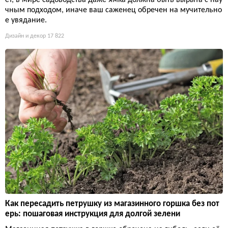
ет, в мире садоводства даже ямка должна быть вырыта с нау
чным подходом, иначе ваш саженец обречен на мучительно
е увядание.
Дизайн и декор
17 822
Как пересадить петрушку из магазинного горшка без пот
ерь: пошаговая инструкция для долгой зелени