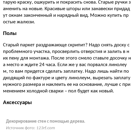
тарую краску, ошкурить и покрасить снова. Старые ручки з
аменить на новые. Красивые шторы или занавески придад
ут окнам законченный и нарядный вид. Можно купить пр
остые жалюзи.
Полы
Старый паркет раздражающе скрипит? Надо снять доску с
проблемного участка, просверлить отверстия и залить в н
их пену для монтажа. После этого смело ставьте досочку н
а место и ждите 24 часа. Если же у вас порвался линолеу
м, то вам придется сделать заплатку. Надо лишь найти по
дходящий по фактуре и цвету линолеум, вырезать заплату
нужного размера и наклеить ее на основание, лучше с при
менением холодной сварки – пол будет как новый.
Аксессуары
Декорирование стен с помощью дерева.
Источник фото:
123rf.com