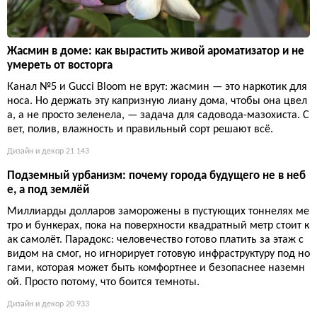
Жасмин в доме: как вырастить живой ароматизатор и не
умереть от восторга
Канал №5 и Gucci Bloom не врут: жасмин — это наркотик для
носа. Но держать эту капризную лиану дома, чтобы она цвел
а, а не просто зеленела, — задача для садовода-мазохиста. С
вет, полив, влажность и правильный сорт решают всё.
Дизайн и декор
21 143
Подземный урбанизм: почему города будущего не в неб
е, а под землёй
Миллиарды долларов заморожены в пустующих тоннелях ме
тро и бункерах, пока на поверхности квадратный метр стоит к
ак самолёт. Парадокс: человечество готово платить за этаж с
видом на смог, но игнорирует готовую инфраструктуру под но
гами, которая может быть комфортнее и безопаснее наземн
ой. Просто потому, что боится темноты.
Дизайн и декор
20 933