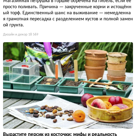
Магазинная петрушка в горшке обречена на гибель, если её
просто поливать. Причина — закрученные корни и истощённ
ый торф. Единственный шанс на выживание — немедленна
я грамотная пересадка с разделением кустов и полной замен
ой грунта.
Дизайн и декор
18 569
Вырастите персик из косточки: мифы и реальность