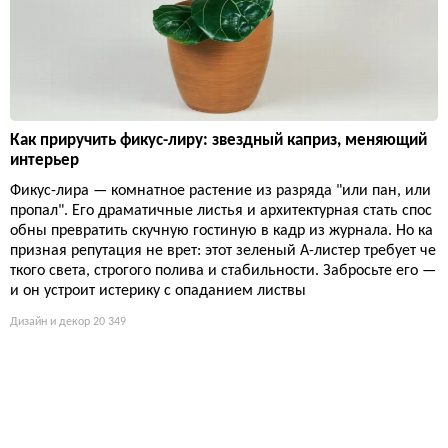
Как приручить фикус-лиру: звездный каприз, меняющий
интерьер
Фикус-лира — комнатное растение из разряда "или пан, или
пропал". Его драматичные листья и архитектурная стать спос
обны превратить скучную гостиную в кадр из журнала. Но ка
призная репутация не врет: этот зеленый А-листер требует че
ткого света, строгого полива и стабильности. Забросьте его —
и он устроит истерику с опаданием листвы
Дизайн и декор
20 349