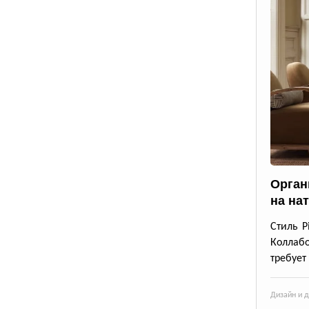
Орган
на на
Стиль P
Коллабо
требует
Дизайн и 