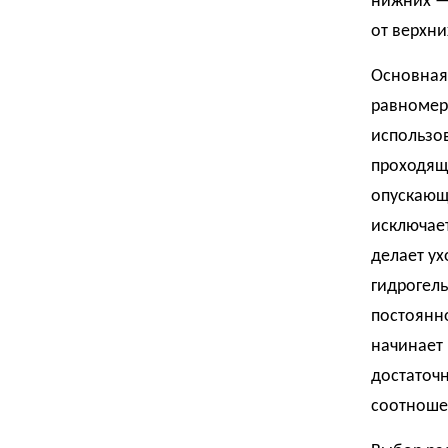
нижних —
от верхни
Основная
равномерн
использов
проходящ
опускающи
исключае
делает ух
гидрогель
постоянно
начинает 
достаточн
соотноше