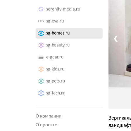
serenity-media.ru
sg-eva.ru
sg-homes.ru
❮
sg-beauty.ru
e-gear.ru
sg-kids.ru
sg-pets.ru
sg-tech.ru
О компании
Вертикал
О проекте
ландшафт