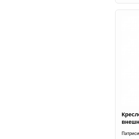
Кресло
внешн
Патрис