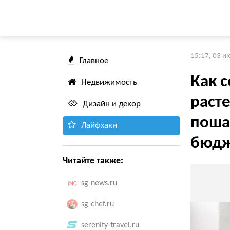
15:17, 03 и
Главное
Как с
Недвижимость
раст
Дизайн и декор
поша
Лайфхаки
бюдж
Читайте также:
sg-news.ru
sg-chef.ru
serenity-travel.ru