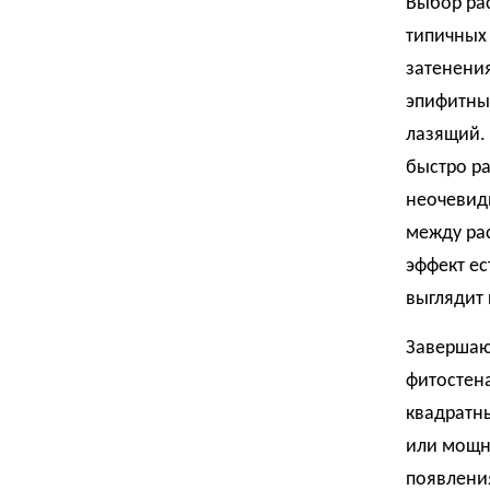
Выбор рас
типичных 
затенения
эпифитны
лазящий.
быстро ра
неочевид
между рас
эффект ес
выглядит 
Завершаю
фитостена
квадратн
или мощны
появления