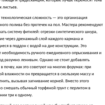
 плющи и традесканции, которые лучше переносят тень
х листьев.
 технологическая сложность — это организация
ого полива без протечек на пол. Мастера рекомендуют
ать систему фитилей: отрезки синтетического шнура,
ие через дренажный слой каждого кармана и
еся в поддон с водой на дне конструкции. Это
т необходимость ручного ежедневного опрыскивания и
од разумно ленивым. Однако не стоит добавлять
 в почву, как это советуют на многих форумах: при
й влажности он превращается в скользкую массу и
гнить, вызывая загнивание корней. Вместо этого
о смешать обычный торфяной грунт с перлитом в
нии три к одному.