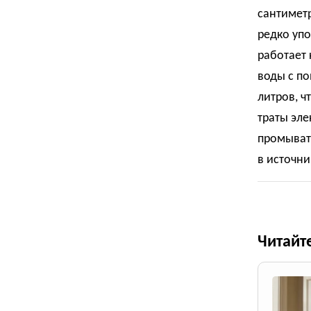
сантиметр
редко упо
работает 
воды с по
литров, ч
траты эле
промывать
в источн
Читайт