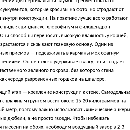
тений для вертикальной клумбы требует отказа от
суккулентов, которые красивы на фото, но страдают от
 внутри конструкции. На практике лучше всего работают
е виды: сциндапсус, хлорофитум и филодендрон
 Они способны переносить высокую влажность у корней,
зрастаются и скрывают тканевую основу. Один из
ных приемов — подсаживать в карманы мох сфагнум
тениями. Он не только удерживает влагу, но и создает
тественного зеленого покрова, без которого стена
как череда разрозненных горшков на шпалере.
щий этап — крепление конструкции к стене. Самодельна
 с влажным грунтом весит около 15-20 килограммов на
ый метр, поэтому важно использовать химические анкер
е дюбели, а не просто гвозди. Чтобы избежать
 плесени на обоях, необходим воздушный зазор в 2-3