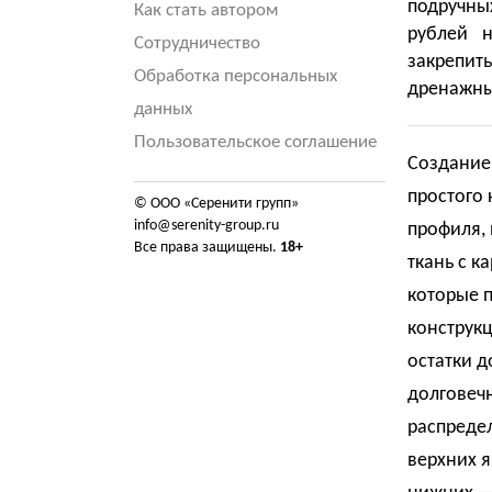
подручны
Как стать автором
рублей 
Сотрудничество
закрепит
Обработка персональных
дренажны
данных
Пользовательское соглашение
Создание 
простого 
© ООО «Серенити групп»
info@serenity-group.ru
профиля, 
Все права защищены.
18+
ткань с к
которые п
конструкц
остатки д
долговечн
распредел
верхних я