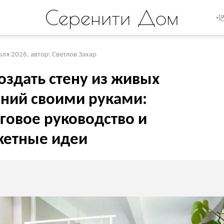
Серенити Дом
+1
юля 2026
,
автор: Светлов Захар
оздать стену из живых
ений своими руками:
говое руководство и
етные идеи