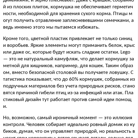
динениями, и зерно плесневеет. Даже с крышей, собранно
й из плоских плиток, кормушка не обеспечивает герметич
ности, необходимой для хранения сухого корма. Птицы м
огут получить отравление заплесневевшими семечками, а
ведь именно этого мы пытаемся избежать.
Кроме того, цветной пластик привлекает не только синиц
и воробьев. Яркие элементы могут приманить белок, крыс
или даже ос, которые будут искать сладкие остатки. Lego
— это не натуральный камуфляж, что делает кормушку за
метной для хищников, например, для кошек. Таким образ
ом, вместо безопасной столовой вы получаете ловушку. С
татистика показывает, что до 60% кормушек, собранных из
подручных материалов без учета природных рисков, стано
вятся причиной гибели птиц из-за инфекций или атак. Пла
стиковый дизайн тут работает против самой идеи помощ
и.
Но, возможно, самый ироничный момент — это иллюзия
контроля. Человек собирает идеально ровный домик из ку
биков, думая, что он управляет природой, но реальность в