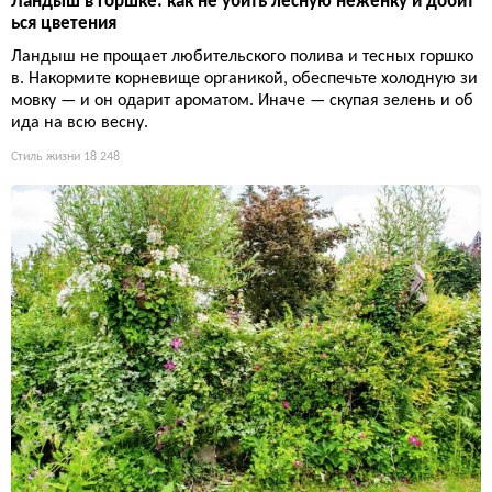
Ландыш в горшке: как не убить лесную неженку и добит
ься цветения
Ландыш не прощает любительского полива и тесных горшко
в. Накормите корневище органикой, обеспечьте холодную зи
мовку — и он одарит ароматом. Иначе — скупая зелень и об
ида на всю весну.
Стиль жизни
18 248