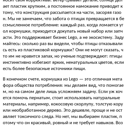
носит свои коррективы: ветер срывает детали, солнце дел
ает пластик хрупким, а постоянное намокание приводит к
тому, что конструкция рассыпается на части, засоряя газо
н. Мы не замечаем, что забота о птицах превращается в бе
ссмысленное потребление: каждый раз, когда ломается уг
ол кормушки, приходится докупать новый набор или запч
асти. Это поддерживает бизнес Lego, а не экосистему. Заду
майтесь: сколько раз вы видели, чтобы птицы отказывали
сь есть из пластиковой кормушки? Они не могут сказать, ч
то им не нравится запах, но ученые подтверждают: птицы
инстинктивно избегают ярких, ненатуральных цветов, если
есть более безопасные источники пищи.
В конечном счете, кормушка из Lego — это отличная мета
фора общества потребления: мы делаем вид, что помогае
м, но на самом деле лишь усложняем задачу. Если уж хоч
ется помочь пернатым, стоит использовать натуральные
материалы, например, кокосовую скорлупу, толстую кору
или необработанное дерево. Это дешевле, проще и не ост
авляет токсичного следа. Но нет, мы выбираем пластик, п
отому что он красивый, ровный и не требует навыков. Воз