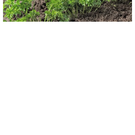
Как пересадить петрушку из магазинного горшка без пот
ерь: пошаговая инструкция для долгой зелени
Магазинная петрушка в горшке обречена на гибель, если её
просто поливать. Причина — закрученные корни и истощённ
ый торф. Единственный шанс на выживание — немедленна
я грамотная пересадка с разделением кустов и полной замен
ой грунта.
Дизайн и декор
19 848