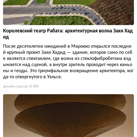
Королевский театр Рабата: архитектурная волна Захи Хад
ид
После десятилетия ожиданий в Марокко открылся последни
й крупный проект Захи Хадид — здание, которое само по себ
е является спектаклем, где волна из стеклофибробетона взд
ымается над сценой, а внутри зритель проходит через каньо
ны и геоды. Это триумфальное возвращение архитектора, ког
да-то отвергнутого в Уэльсе.
Дизайн и декор
14 808