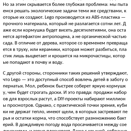
Но за этим скрывается более глубокая проблема: мы пыта
емся решать экологические задачи теми же средствами, к
оторые их создают. Lego производится из ABS-пластика —
прочного материала, который не разлагается сотни лет. Д
аже если кормушка будет висеть десятилетиями, она оста
нется артефактом антропоцена, а не органической частью
сада. В отличие от дерева, которое со временем превраща
ется в труху, или керамики, которая может разбиться, пла
стик лишь выцветает и крошится на микрочастицы, котор
ые попадают в почву и воду.
С другой стороны, сторонники таких решений утверждают,
что Lego — это доступный способ вовлечь детей в заботу о
пернатых. Мол, ребенок быстрее соберет яркую кормушк
у, чем будет строгать доски. И это правда: продажи набор
ов для взрослых растут, а DIY-проекты набирают миллион
ы просмотров. Однако, с практической точки зрения, куби
ки не держат тепло, имеют щели, в которых застревают пе
рья и остатки корма, что способствует размножению бакт
ерий. В дождливую погоду вода просачивается между сое