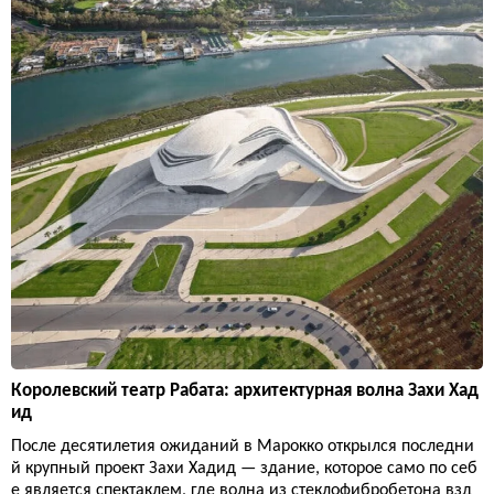
Королевский театр Рабата: архитектурная волна Захи Хад
ид
После десятилетия ожиданий в Марокко открылся последни
й крупный проект Захи Хадид — здание, которое само по себ
е является спектаклем, где волна из стеклофибробетона взд