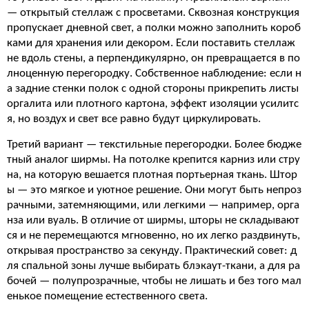
— открытый стеллаж с просветами. Сквозная конструкция
пропускает дневной свет, а полки можно заполнить короб
ками для хранения или декором. Если поставить стеллаж
не вдоль стены, а перпендикулярно, он превращается в по
лноценную перегородку. Собственное наблюдение: если н
а задние стенки полок с одной стороны прикрепить листы
оргалита или плотного картона, эффект изоляции усилитс
я, но воздух и свет все равно будут циркулировать.
Третий вариант — текстильные перегородки. Более бюдже
тный аналог ширмы. На потолке крепится карниз или стру
на, на которую вешается плотная портьерная ткань. Штор
ы — это мягкое и уютное решение. Они могут быть непроз
рачными, затемняющими, или легкими — например, орга
нза или вуаль. В отличие от ширмы, шторы не складывают
ся и не перемещаются мгновенно, но их легко раздвинуть,
открывая пространство за секунду. Практический совет: д
ля спальной зоны лучше выбирать блэкаут-ткани, а для ра
бочей — полупрозрачные, чтобы не лишать и без того мал
енькое помещение естественного света.