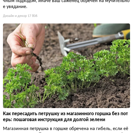
чным подходом, иначе ваш саженец обречен на мучительно
е увядание.
Дизайн и декор
17 806
Как пересадить петрушку из магазинного горшка без пот
ерь: пошаговая инструкция для долгой зелени
Магазинная петрушка в горшке обречена на гибель, если её