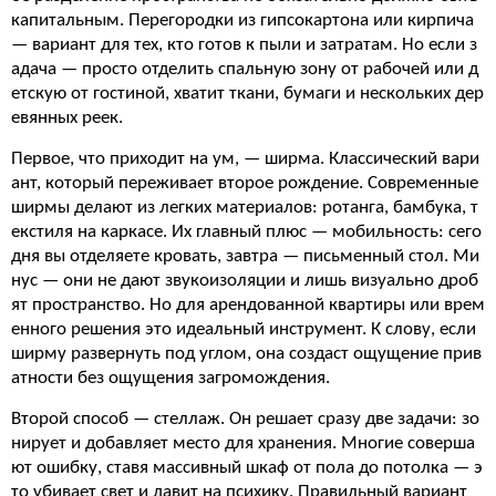
капитальным. Перегородки из гипсокартона или кирпича
— вариант для тех, кто готов к пыли и затратам. Но если з
адача — просто отделить спальную зону от рабочей или д
етскую от гостиной, хватит ткани, бумаги и нескольких дер
евянных реек.
Первое, что приходит на ум, — ширма. Классический вари
ант, который переживает второе рождение. Современные
ширмы делают из легких материалов: ротанга, бамбука, т
екстиля на каркасе. Их главный плюс — мобильность: сего
дня вы отделяете кровать, завтра — письменный стол. Ми
нус — они не дают звукоизоляции и лишь визуально дроб
ят пространство. Но для арендованной квартиры или врем
енного решения это идеальный инструмент. К слову, если
ширму развернуть под углом, она создаст ощущение прив
атности без ощущения загромождения.
Второй способ — стеллаж. Он решает сразу две задачи: зо
нирует и добавляет место для хранения. Многие соверша
ют ошибку, ставя массивный шкаф от пола до потолка — э
то убивает свет и давит на психику. Правильный вариант