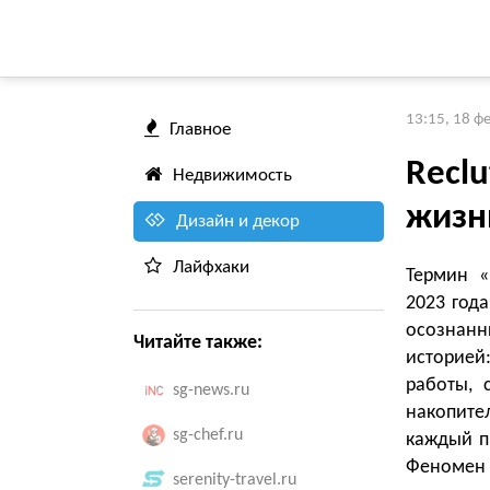
13:15, 18 ф
Главное
Reclu
Недвижимость
жизн
Дизайн и декор
Лайфхаки
Термин «
2023 год
осознанн
Читайте также:
историей
работы, 
sg-news.ru
накопите
sg-chef.ru
каждый п
Феномен о
serenity-travel.ru