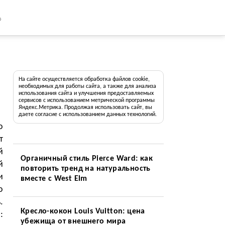
8
На сайте осуществляется обработка файлов cookie,
необходимых для работы сайта, а также для анализа
использования сайта и улучшения предоставляемых
сервисов с использованием метрической программы
Яндекс.Метрика. Продолжая использовать сайт, вы
даете согласие с использованием данных технологий.
о
т
й
Органичный стиль Pierce Ward: как
й
повторить тренд на натуральность
и
вместе с West Elm
о
.
Кресло-кокон Louis Vuitton: цена
:
убежища от внешнего мира