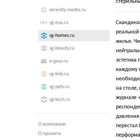
стерильны
serenity-media.ru
Скандина
sg-eva.ru
реальной
sg-homes.ru
жилья. Чи
sg-beauty.ru
нейтраль
эстетика 
e-gear.ru
каждому 
sg-kids.ru
необходи
sg-pets.ru
на столе,
журнале «
sg-tech.ru
респонден
давления
О компании
перестал
О проекте
перформа