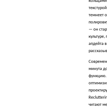
кольцами,
текстурой
темнеет о
полировку
— он стар
культуре,
апдейта в
рассказыв
Современ
минута д
функцию.
оптимизи
проектир
Reclutter
читают ме