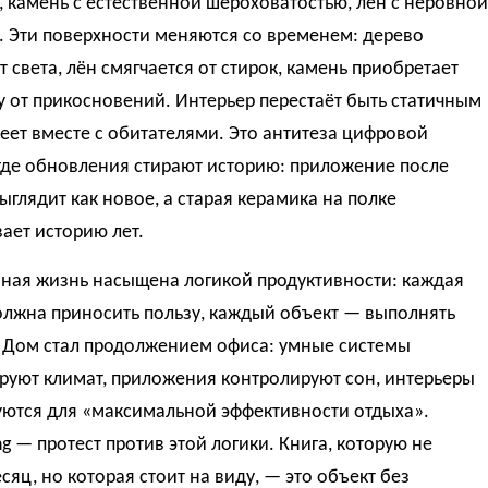
 камень с естественной шероховатостью, лён с неровной
. Эти поверхности меняются со временем: дерево
т света, лён смягчается от стирок, камень приобретает
 от прикосновений. Интерьер перестаёт быть статичным
еет вместе с обитателями. Это антитеза цифровой
 где обновления стирают историю: приложение после
ыглядит как новое, а старая керамика на полке
ает историю лет.
ная жизнь насыщена логикой продуктивности: каждая
олжна приносить пользу, каждый объект — выполнять
 Дом стал продолжением офиса: умные системы
руют климат, приложения контролируют сон, интерьеры
уются для «максимальной эффективности отдыха».
ing — протест против этой логики. Книга, которую не
сяц, но которая стоит на виду, — это объект без