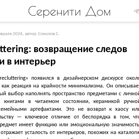
Серенити Дом
+1
евраля 2026
,
автор: Соколов С.
ttering: возвращение следов
и в интерьер
recluttering» появился в дизайнерском дискурсе окол
а как реакция на крайности минимализма. Он описывае
ый выбор наполнять пространство предметами с лично
: книгами в читаемом состоянии, керамикой ручно
семейными артефактами. Это не возврат к хаосу ил
льству — ключевое отличие от беспорядка в том, чт
редмет имеет функцию или эмоциональную значимость
тражает усталость от интерьеров, похожих на каталоги