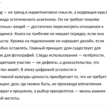
.
ing — не тренд в маркетинговом смысле, а коррекция курс
иода эстетического аскетизма. Он не требует покупки
ютных» вещей — достаточно пересмотреть отношение к
имся. Книга на тумбочке не мешает порядку, если она
ыслу. Кружка на подоконнике не нарушает дизайн, если
обно оставлять. Главный принцип: дом существует для
не для фотографий. Следы использования — потёртости,
цветшие участки — не дефекты, а доказательства, что
тво живёт. В эпоху цифровой усталости и
ивной культуры ценность приобретает то, что не требует
ции: дом, где можно быть, не производя впечатления.
зврат к прошлому, а выбор приоритетов — жизнь важнее
й чистоты.