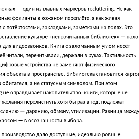
полках — один из главных маркеров recluttering. Не как
ные фолианты в кожаном переплёте, а как живая
 с потёртостями, закладками, заметками на полях. Это
оставление культуре «непрочитанных библиотек» — поло
 для видеозвонков. Книга с заломанным углом несёт
её читали, перечитывали, держали в руках. Тактильность
цифровые устройства не заменяют физического
ия объекта в пространстве. Библиотека становится карто
 обитателя, а не статусным символом. При этом
ing не оправдывает накопительство: книги, которые не
желания перелистнуть хотя бы раз в год, подлежат
слению — дарению, обмену, утилизации. Разница межд
 хаосом — в осознанности выбора.
 производство дало доступные, идеально ровные