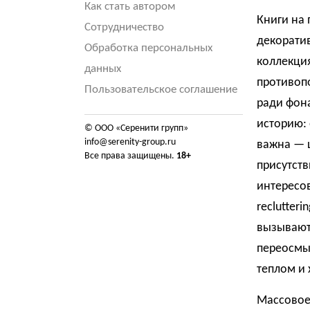
Как стать автором
Книги на 
Сотрудничество
декоратив
Обработка персональных
коллекция
данных
противоп
Пользовательское соглашение
ради фона
историю: 
© ООО «Серенити групп»
info@serenity-group.ru
важна — 
Все права защищены.
18+
присутств
интересов
reclutter
вызывают 
переосмы
теплом и
Массовое