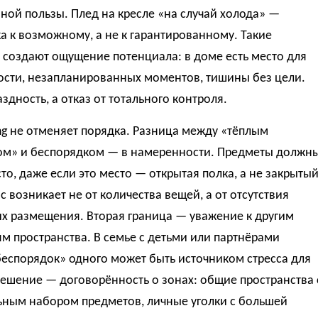
ой пользы. Плед на кресле «на случай холода» —
а к возможному, а не к гарантированному. Такие
 создают ощущение потенциала: в доме есть место для
ости, незапланированных моментов, тишины без цели.
аздность, а отказ от тотального контроля.
ing не отменяет порядка. Разница между «тёплым
ом» и беспорядком — в намеренности. Предметы должн
то, даже если это место — открытая полка, а не закрыты
с возникает не от количества вещей, а от отсутствия
их размещения. Вторая граница — уважение к другим
м пространства. В семье с детьми или партнёрами
еспорядок» одного может быть источником стресса для
Решение — договорённость о зонах: общие пространства 
ным набором предметов, личные уголки с большей