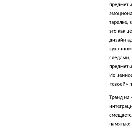
предметы
эмоциона
тарелке, 
это как 
дизайн ад
кухонном
следами,
предметы 
Их ценнос
«своей» п
Тренд на
интеграци
смещается
памятью: