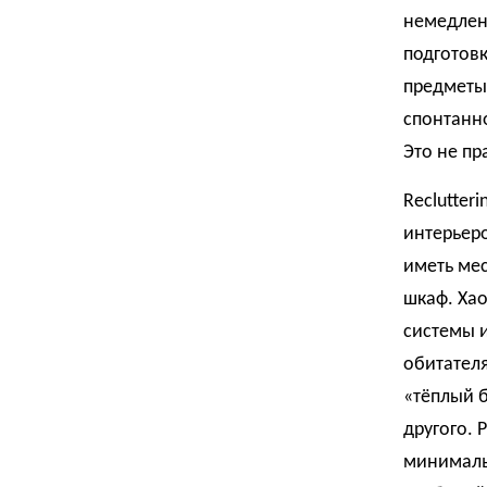
немедленн
подготовк
предметы
спонтанн
Это не пр
Reclutter
интерьер
иметь мес
шкаф. Хао
системы 
обитателя
«тёплый б
другого. 
минималь