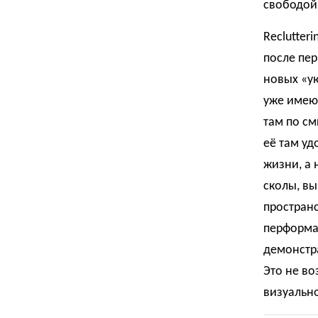
свободой
Reclutter
после пер
новых «у
уже имеющ
там по см
её там уд
жизни, а 
сколы, вы
пространс
перформат
демонстра
Это не во
визуально