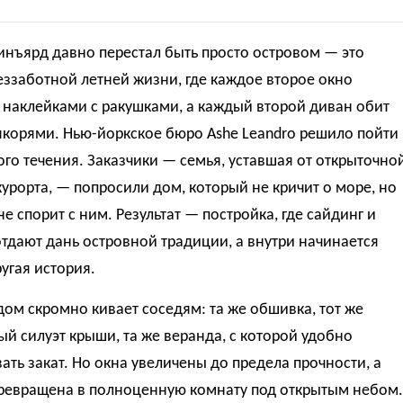
инъярд давно перестал быть просто островом — это
ззаботной летней жизни, где каждое второе окно
 наклейками с ракушками, а каждый второй диван обит
якорями. Нью-йоркское бюро Ashe Leandro решило пойти
ого течения. Заказчики — семья, уставшая от открыточно
курорта, — попросили дом, который не кричит о море, но
не спорит с ним. Результат — постройка, где сайдинг и
тдают дань островной традиции, а внутри начинается
угая история.
ом скромно кивает соседям: та же обшивка, тот же
й силуэт крыши, та же веранда, с которой удобно
ать закат. Но окна увеличены до предела прочности, а
превращена в полноценную комнату под открытым небом.