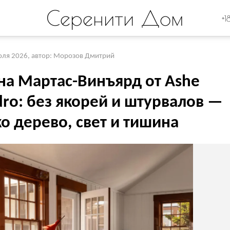
Серенити Дом
+1
юля 2026
,
автор: Морозов Дмитрий
на Мартас-Винъярд от Ashe
ro: без якорей и штурвалов —
о дерево, свет и тишина