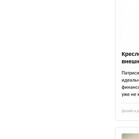
Кресло
внешн
Патрис
идеаль
финансо
уже не 
Дизайн и 