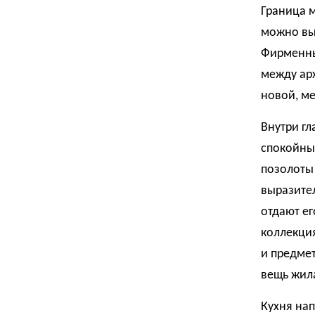
Граница м
можно вый
Фирменный
между ар
новой, ме
Внутри гл
спокойный
позолоты 
выразител
отдают ег
коллекци
и предмет
вещь жила
Кухня на