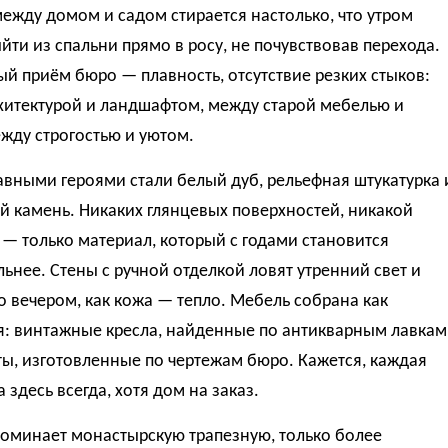
ежду домом и садом стирается настолько, что утром
ти из спальни прямо в росу, не почувствовав перехода.
 приём бюро — плавность, отсутствие резких стыков:
хитектурой и ландшафтом, между старой мебелью и
жду строгостью и уютом.
авными героями стали белый дуб, рельефная штукатурка 
 камень. Никаких глянцевых поверхностей, никакой
— только материал, который с годами становится
ьнее. Стены с ручной отделкой ловят утренний свет и
о вечером, как кожа — тепло. Мебель собрана как
я: винтажные кресла, найденные по антикварным лавкам
ы, изготовленные по чертежам бюро. Кажется, каждая
 здесь всегда, хотя дом на заказ.
поминает монастырскую трапезную, только более