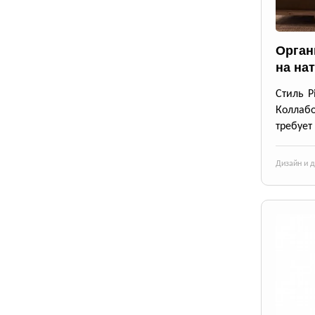
Орган
на на
Стиль P
Коллабо
требует
Дизайн и 