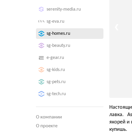
serenity-media.ru
sg-eva.ru
❮
sg-homes.ru
sg-beauty.ru
e-gear.ru
sg-kids.ru
sg-pets.ru
sg-tech.ru
Настоящи
лавка. A
О компании
якорей и 
О проекте
купишь.