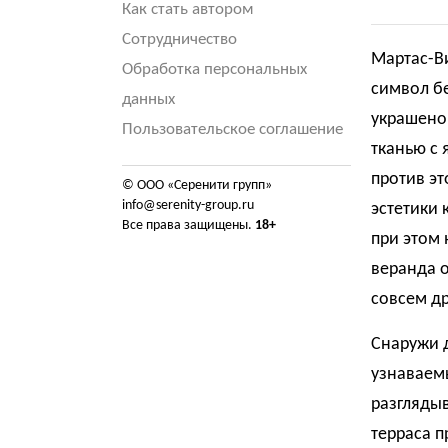
Как стать автором
Сотрудничество
Мартас-В
Обработка персональных
символ бе
данных
украшено
Пользовательское соглашение
тканью с 
против эт
© ООО «Серенити групп»
info@serenity-group.ru
эстетики 
Все права защищены.
18+
при этом 
веранда о
совсем др
Снаружи д
узнаваемы
разглядыв
терраса 