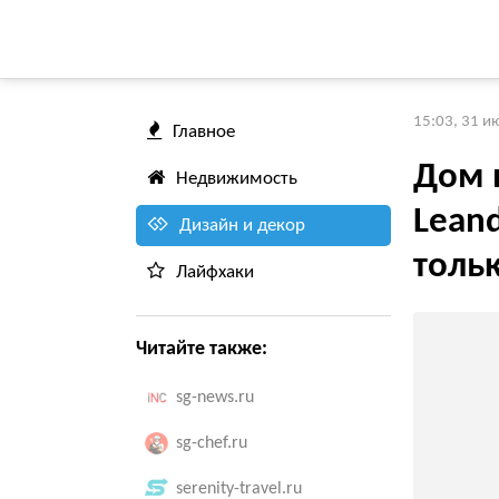
15:03, 31 и
Главное
Дом 
Недвижимость
Leand
Дизайн и декор
тольк
Лайфхаки
Читайте также:
sg-news.ru
sg-chef.ru
serenity-travel.ru