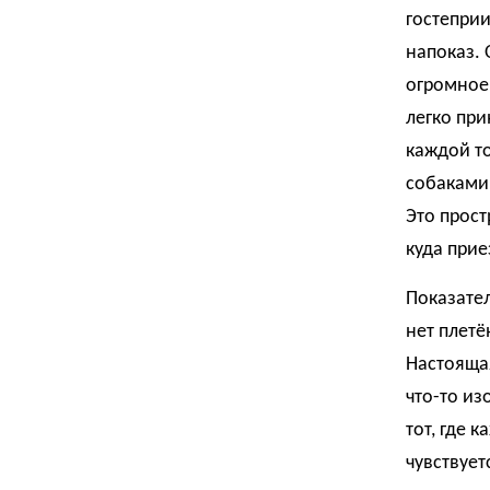
гостеприи
напоказ. 
огромное 
легко при
каждой то
собаками 
Это прост
куда прие
Показател
нет плетё
Настояща
что-то из
тот, где 
чувствует