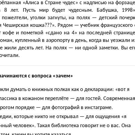
рёпанная «Алиса в Стране чудес» с надписью на форзаце
 8 лет. Пусть мир будет чудесным. Бабушка, 1998»
пожелтели, уголки загнуты, на полях — детский почерк
я Чеширская кошка???». Рядом — учебник французского 
т кофе и пометкой «сдано на 4» на последней странице
ман, купленный в аэропорту в день, когда вы уезжали и
де жили десять лет. На полях — ни одной заметки. Вы ег
дочитали.
начинаются с вопроса «зачем»
ли думать о книжных полках как о декларации: «вот я
лассика в кожаном переплёте — для гостей. Современна
трогом порядке — для фотографий в инстаграме.
едии, которые никто не открывал — для ощущения «я
ный человек». Такая библиотека говорит не о вас. Она
 том, каким вы хотите казаться.