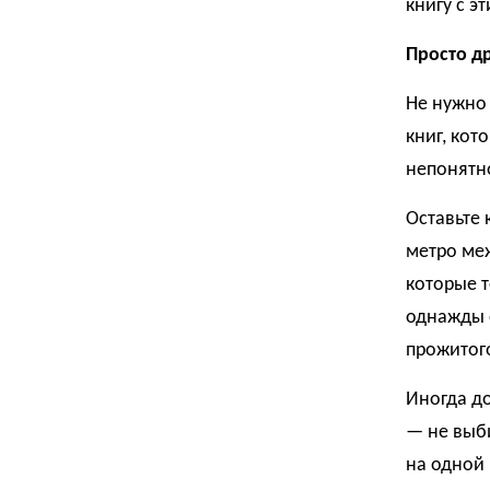
книгу с э
Просто др
Не нужно 
книг, кот
непонятн
Оставьте 
метро меж
которые т
однажды о
прожитог
Иногда до
— не выби
на одной 