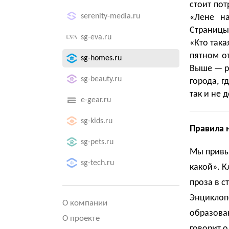
стоит пот
serenity-media.ru
«Лене на
Страницы 
sg-eva.ru
«Кто така
пятном о
sg-homes.ru
Выше — ро
sg-beauty.ru
города, г
так и не 
e-gear.ru
sg-kids.ru
Правила 
sg-pets.ru
Мы привык
sg-tech.ru
какой». К
проза в с
Энциклоп
О компании
образован
О проекте
говорит о