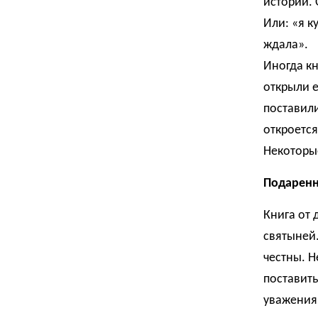
истории. 
Или: «я к
ждала».
Иногда кн
открыли е
поставили
откроется
Некоторы
Подаренн
Книга от 
святыней
честны. Н
поставить
уважения 