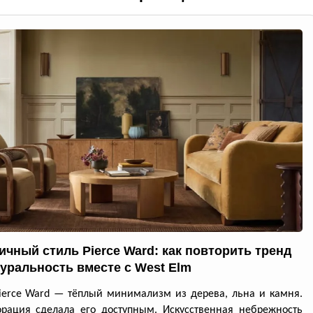
ичный стиль Pierce Ward: как повторить тренд
туральность вместе с West Elm
ierce Ward — тёплый минимализм из дерева, льна и камня.
рация сделала его доступным. Искусственная небрежность