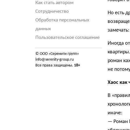
Как стать автором
Сотрудничество
Но есть д
Обработка персональных
возвращен
данных
замечать:
Пользовательское соглашение
Иногда от
квартиры.
© ООО «Серенити групп»
info@serenity-group.ru
роман каж
Все права защищены.
18+
не потому
Хаос как 
В «правил
хронологи
иначе:
— Роман 