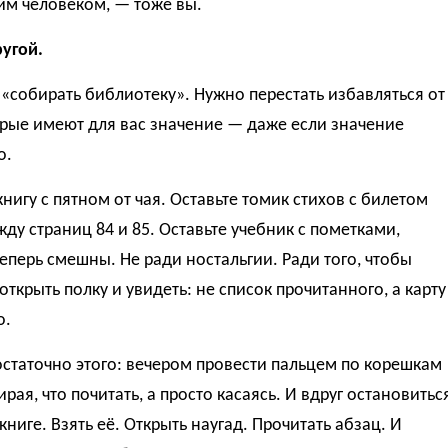
тим человеком, — тоже вы.
угой.
«собирать библиотеку». Нужно перестать избавляться от
орые имеют для вас значение — даже если значение
о.
книгу с пятном от чая. Оставьте томик стихов с билетом
ду страниц 84 и 85. Оставьте учебник с пометками,
еперь смешны. Не ради ностальгии. Ради того, чтобы
ткрыть полку и увидеть: не список прочитанного, а карту
о.
статочно этого: вечером провести пальцем по корешкам
рая, что почитать, а просто касаясь. И вдруг остановитьс
книге. Взять её. Открыть наугад. Прочитать абзац. И