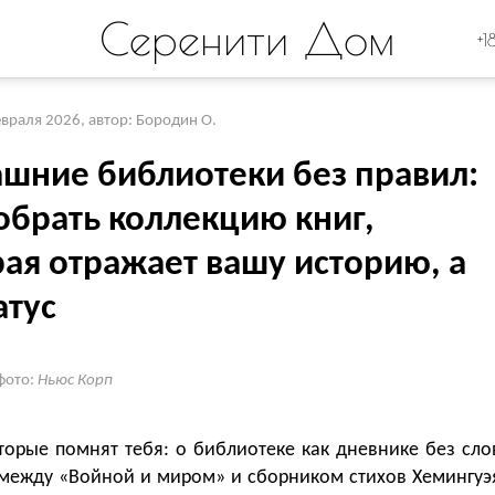
Серенити Дом
+1
евраля 2026
,
автор: Бородин О.
шние библиотеки без правил:
обрать коллекцию книг,
рая отражает вашу историю, а
атус
фото:
Ньюс Корп
торые помнят тебя: о библиотеке как дневнике без сло
 между «Войной и миром» и сборником стихов Хемингуэ