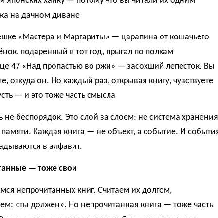
 японских хайку — потому что вы читали их одним
ёжа на дачном диване
ешке «Мастера и Маргариты» — царапина от кошачьего
тёнок, подаренный в тот год, прыгал по полкам
це 47 «Над пропастью во ржи» — засохший лепесток. Вы
е, откуда он. Но каждый раз, открывая книгу, чувствуете
усть — и это тоже часть смысла
ь не беспорядок. Это слой за слоем: не система хранения
 памяти. Каждая книга — не объект, а событие. И событи
адываются в алфавит.
танные — тоже свои
ся непрочитанных книг. Считаем их долгом,
м: «ты должен». Но непрочитанная книга — тоже часть