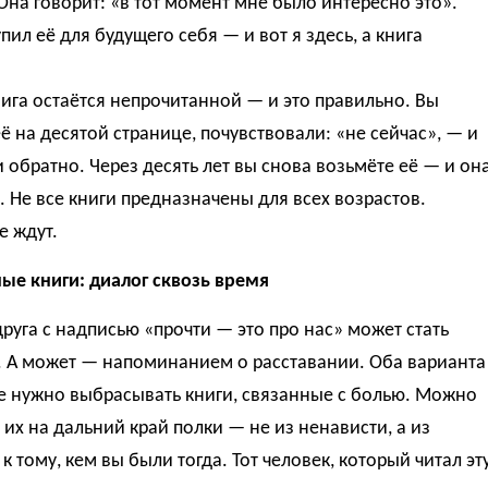
Она говорит: «в тот момент мне было интересно это».
упил её для будущего себя — и вот я здесь, а книга
ига остаётся непрочитанной — и это правильно. Вы
ё на десятой странице, почувствовали: «не сейчас», — и
 обратно. Через десять лет вы снова возьмёте её — и он
. Не все книги предназначены для всех возрастов.
е ждут.
ые книги: диалог сквозь время
друга с надписью «прочти — это про нас» может стать
. А может — напоминанием о расставании. Оба варианта
е нужно выбрасывать книги, связанные с болью. Можно
 их на дальний край полки — не из ненависти, а из
к тому, кем вы были тогда. Тот человек, который читал эт