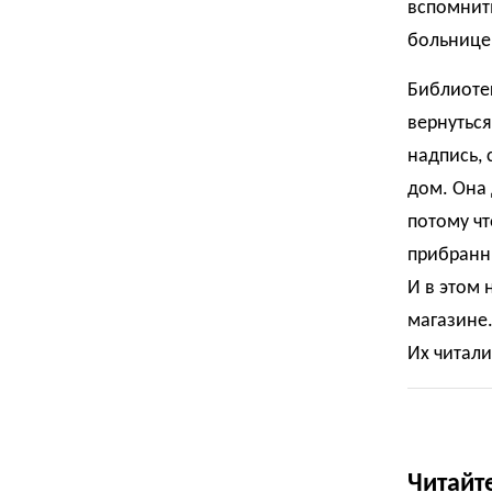
вспомнить
больнице,
Библиотек
вернуться
надпись, 
дом. Она 
потому чт
прибранн
И в этом 
магазине.
Их читали
Читайт