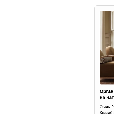
Орган
на на
Стиль P
Коллабо