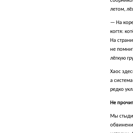
сборником
летом, л
— На кор
когтя: ко
На страни
не помнит
лёгкую гр
Хаос здес
а система
редко укл
Не прочи
Мы стыдим
обвинение