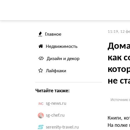
11:19, 12 ф
Главное
Дома
Недвижимость
как с
Дизайн и декор
кото
Лайфхаки
не ст
Читайте также:
Источник 
sg-news.ru
sg-chef.ru
Книги, ко
На полке
serenity-travel.ru