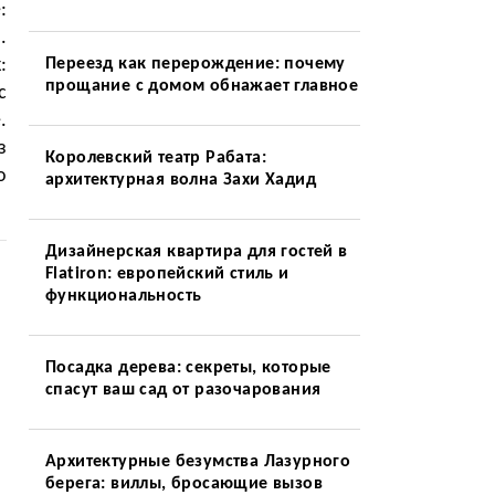
:
.
:
Переезд как перерождение: почему
прощание с домом обнажает главное
с
.
з
Королевский театр Рабата:
о
архитектурная волна Захи Хадид
Дизайнерская квартира для гостей в
Flatiron: европейский стиль и
функциональность
я
Посадка дерева: секреты, которые
спасут ваш сад от разочарования
Архитектурные безумства Лазурного
берега: виллы, бросающие вызов