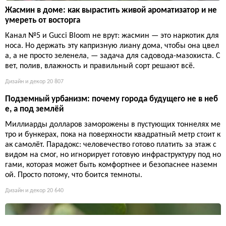
Жасмин в доме: как вырастить живой ароматизатор и не
умереть от восторга
Канал №5 и Gucci Bloom не врут: жасмин — это наркотик для
носа. Но держать эту капризную лиану дома, чтобы она цвел
а, а не просто зеленела, — задача для садовода-мазохиста. С
вет, полив, влажность и правильный сорт решают всё.
Дизайн и декор
20 807
Подземный урбанизм: почему города будущего не в неб
е, а под землёй
Миллиарды долларов заморожены в пустующих тоннелях ме
тро и бункерах, пока на поверхности квадратный метр стоит к
ак самолёт. Парадокс: человечество готово платить за этаж с
видом на смог, но игнорирует готовую инфраструктуру под но
гами, которая может быть комфортнее и безопаснее наземн
ой. Просто потому, что боится темноты.
Дизайн и декор
20 640