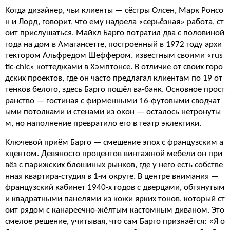
Когда дизайнер, чьи клиенты — сёстры Олсен, Марк Ронсо
н и Лорд, говорит, что ему надоела «серьёзная» работа, ст
оит прислушаться. Майкл Барго потратил два с половиной
года на дом в Амагансетте, построенный в 1972 году архи
тектором Альфредом Шеффером, известным своими «rus
tic-chic» коттеджами в Хэмптонсе. В отличие от своих горо
дских проектов, где он часто предлагал клиентам по 19 от
тенков белого, здесь Барго пошёл ва-банк. Основное прост
ранство — гостиная с фирменными 16-футовыми сводчат
ыми потолками и стенами из окон — осталось нетронуты
м, но наполнение превратило его в театр эклектики.
Ключевой приём Барго — смешение эпох с французским а
кцентом. Девяносто процентов винтажной мебели он при
вёз с парижских блошиных рынков, где у него есть собстве
нная квартира-студия в 1-м округе. В центре внимания —
французский кабинет 1940-х годов с дверцами, обтянутым
и квадратными панелями из кожи ярких тонов, который ст
оит рядом с канареечно-жёлтым кастомным диваном. Это
смелое решение, учитывая, что сам Барго признаётся: «Я о