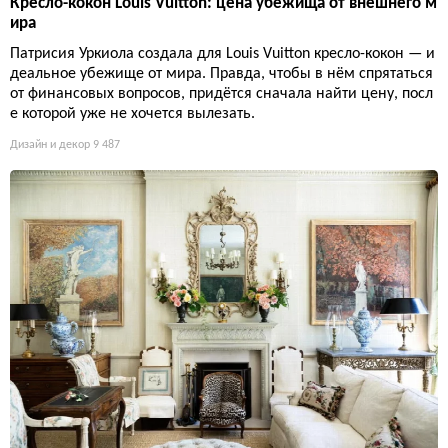
Кресло-кокон Louis Vuitton: цена убежища от внешнего м
ира
Патрисия Уркиола создала для Louis Vuitton кресло-кокон — и
деальное убежище от мира. Правда, чтобы в нём спрятаться
от финансовых вопросов, придётся сначала найти цену, посл
е которой уже не хочется вылезать.
Дизайн и декор
9 487