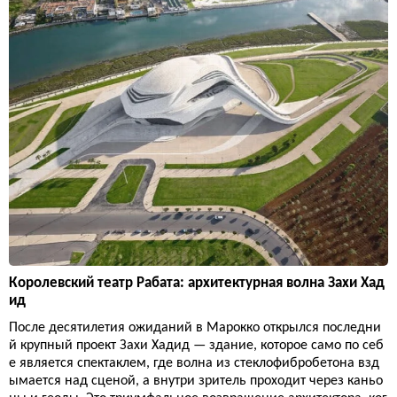
Королевский театр Рабата: архитектурная волна Захи Хад
ид
После десятилетия ожиданий в Марокко открылся последни
й крупный проект Захи Хадид — здание, которое само по себ
е является спектаклем, где волна из стеклофибробетона взд
ымается над сценой, а внутри зритель проходит через каньо