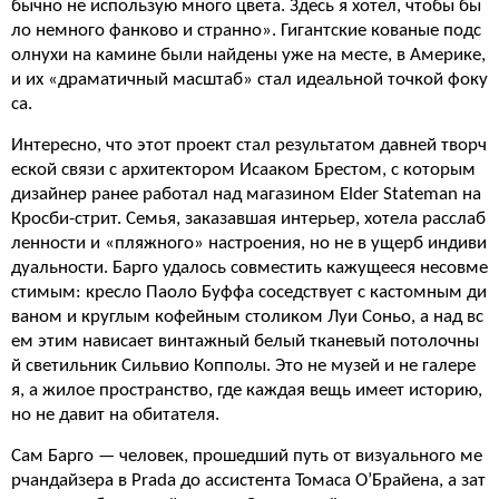
бычно не использую много цвета. Здесь я хотел, чтобы бы
ло немного фанково и странно». Гигантские кованые подс
олнухи на камине были найдены уже на месте, в Америке,
и их «драматичный масштаб» стал идеальной точкой фоку
са.
Интересно, что этот проект стал результатом давней творч
еской связи с архитектором Исааком Брестом, с которым
дизайнер ранее работал над магазином Elder Stateman на
Кросби-стрит. Семья, заказавшая интерьер, хотела расслаб
ленности и «пляжного» настроения, но не в ущерб индиви
дуальности. Барго удалось совместить кажущееся несовме
стимым: кресло Паоло Буффа соседствует с кастомным ди
ваном и круглым кофейным столиком Луи Соньо, а над вс
ем этим нависает винтажный белый тканевый потолочны
й светильник Сильвио Копполы. Это не музей и не галере
я, а жилое пространство, где каждая вещь имеет историю,
но не давит на обитателя.
Сам Барго — человек, прошедший путь от визуального ме
рчандайзера в Prada до ассистента Томаса О’Брайена, а зат